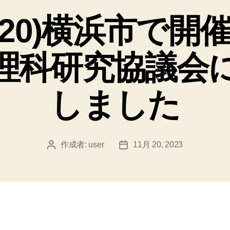
ゴ
/11/20)横浜市で
リ
ー
理科研究協議会
しました
作成者:
user
11月 20, 2023
投
投
稿
稿
者
日