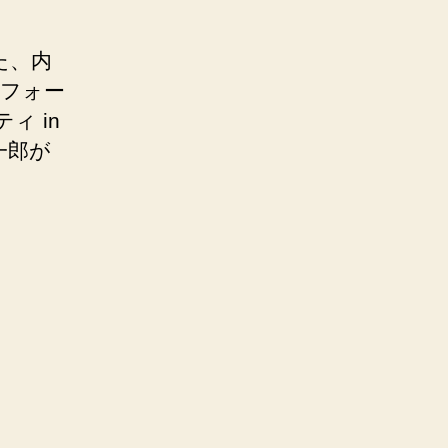
た、内
区フォー
ィ in
一郎が