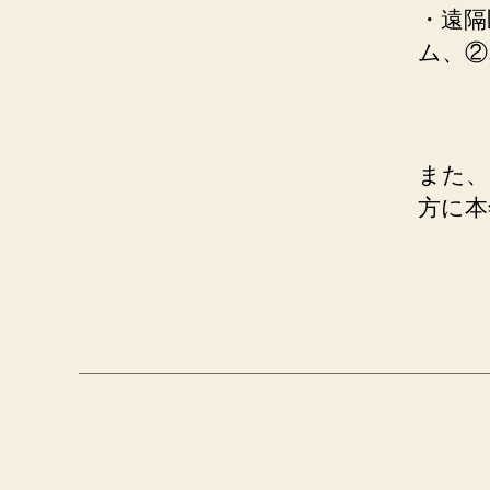
・遠隔
ム、②
また、
方に本