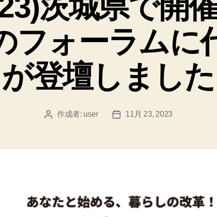
/11/23)茨城県で
ー
のフォーラムに
が登壇しました
作成者:
user
11月 23, 2023
投
投
稿
稿
者
日