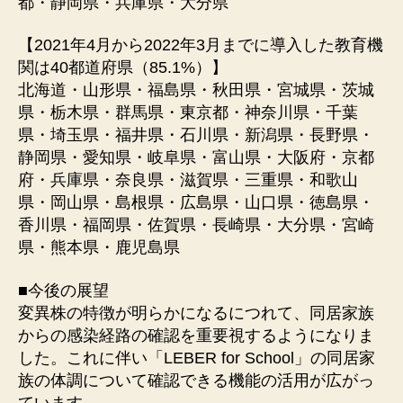
都・静岡県・兵庫県・⼤分県
【2021年4⽉から2022年3⽉までに導⼊した教育機
関は40都道府県（85.1%）】
北海道・⼭形県・福島県・秋⽥県・宮城県・茨城
県・栃⽊県・群⾺県・東京都・神奈川県・千葉
県・埼⽟県・福井県・⽯川県・新潟県・⻑野県・
静岡県・愛知県・岐⾩県・富⼭県・⼤阪府・京都
府・兵庫県・奈良県・滋賀県・三重県・和歌⼭
県・岡⼭県・島根県・広島県・⼭⼝県・徳島県・
⾹川県・福岡県・佐賀県・⻑崎県・⼤分県・宮崎
県・熊本県・⿅児島県
■今後の展望
変異株の特徴が明らかになるにつれて、同居家族
からの感染経路の確認を重要視するようになりま
した。これに伴い「LEBER for School」の同居家
族の体調について確認できる機能の活⽤が広がっ
ています。