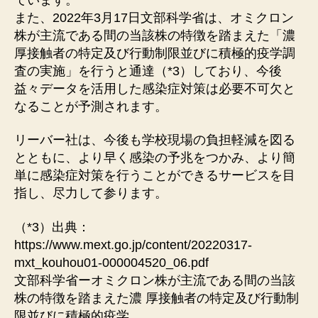
また、2022年3⽉17⽇⽂部科学省は、オミクロン
株が主流である間の当該株の特徴を踏まえた「濃
厚接触者の特定及び⾏動制限並びに積極的疫学調
査の実施」を⾏うと通達（*3）しており、今後
益々データを活⽤した感染症対策は必要不可⽋と
なることが予測されます。
リーバー社は、今後も学校現場の負担軽減を図る
とともに、より早く感染の予兆をつかみ、より簡
単に感染症対策を⾏うことができるサービスを⽬
指し、尽⼒して参ります。
（*3）出典：
https://www.mext.go.jp/content/20220317-
mxt_kouhou01-000004520_06.pdf
⽂部科学省ーオミクロン株が主流である間の当該
株の特徴を踏まえた濃 厚接触者の特定及び⾏動制
限並びに積極的疫学