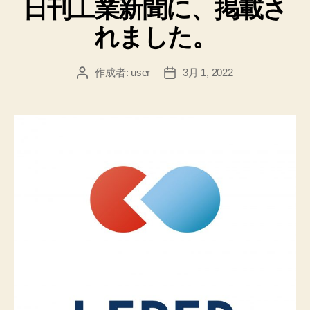
日刊工業新聞に、掲載さ
ゴ
リ
れました。
ー
作成者:
user
3月 1, 2022
投
投
稿
稿
者
日