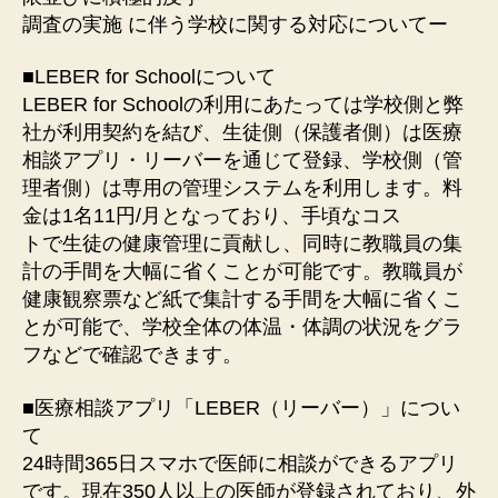
調査の実施 に伴う学校に関する対応についてー
■LEBER for Schoolについて
LEBER for Schoolの利⽤にあたっては学校側と弊
社が利⽤契約を結び、⽣徒側（保護者側）は医療
相談アプリ・リーバーを通じて登録、学校側（管
理者側）は専⽤の管理システムを利⽤します。料
⾦は1名11円/⽉となっており、⼿頃なコス
トで⽣徒の健康管理に貢献し、同時に教職員の集
計の⼿間を⼤幅に省くことが可能です。教職員が
健康観察票など紙で集計する⼿間を⼤幅に省くこ
とが可能で、学校全体の体温・体調の状況をグラ
フなどで確認できます。
■医療相談アプリ「LEBER（リーバー）」につい
て
24時間365⽇スマホで医師に相談ができるアプリ
です。現在350⼈以上の医師が登録されており、外