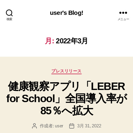
user's Blog!
検索
メニュー
月:
2022年3月
カ
プレスリリース
テ
健康観察アプリ「LEBER
ゴ
リ
for School」全国導⼊率が
ー
85％へ拡⼤
作成者:
user
3月 31, 2022
投
投
稿
稿