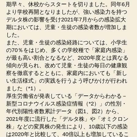
期早々、休校からスタートを切りました。同年6⽉
より学校再開となりましたが、強い感染⼒を持つ
デルタ株の影響を受け2021年7⽉からの感染拡⼤
期においては、児童・⽣徒の感染者数が増加しま
した。
また、児童・⽣徒の感染経路については、⼩学⽣
の70％をはじめ、多くの学校種で「家庭内感染」
が最も⾼い割合となるなど、2020年度とは異なる
傾向が⾒られ、改めて児童・⽣徒の毎⽇の健康観
察を徹底するとともに、家庭内においても「新し
い⽣活様式」の実践を⾏うよう呼びかけが⾏われ
ました（*1）。
厚⽣労働省が発表している「データからわかる－
新型コロナウイルス感染症情報（*2）」の性別・
年代別陽性者数累計データ（図1、図2）から、
2021年度に流⾏した「デルタ株」や「オミクロン
株」などの変異株の発⽣により、10歳以下の感染
は2020年と⽐較して、40倍以上も増加しているこ