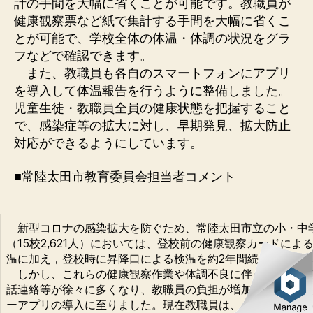
計の手間を大幅に省くことが可能です。教職員が
健康観察票など紙で集計する手間を大幅に省くこ
とが可能で、学校全体の体温・体調の状況をグラ
フなどで確認できます。
また、教職員も各自のスマートフォンにアプリ
を導入して体温報告を行うように整備しました。
児童生徒・教職員全員の健康状態を把握すること
で、感染症等の拡大に対し、早期発見、拡大防止
対応ができるようにしています。
■常陸太田市教育委員会担当者コメント
新型コロナの感染拡大を防ぐため、常陸太田市立の小・中
（15校2,621人）においては、登校前の健康観察カードによ
温に加え，登校時に昇降口による検温を約2年間続けてきま
しかし、これらの健康観察作業や体調不良に伴う保護者か
話連絡等が徐々に多くなり、教職員の負担が増加したことで
ーアプリの導入に至りました。現在教職員は、ＰＣ画面上で