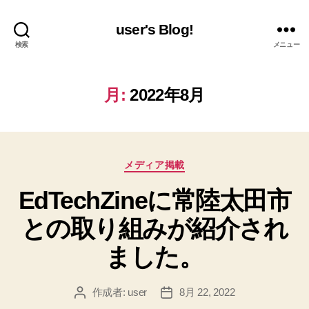
user's Blog!
検索
メニュー
月:
2022年8月
カ
メディア掲載
テ
EdTechZineに常陸太田市
ゴ
リ
との取り組みが紹介され
ー
ました。
作成者:
user
8月 22, 2022
投
投
稿
稿