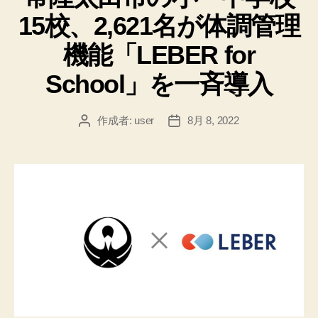
リ
15校、2,621名が体調管理
ー
機能「LEBER for
School」を一斉導入
作成者:
user
8月 8, 2022
投
投
稿
稿
者
日