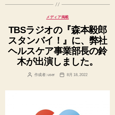
カ
メディア掲載
テ
TBSラジオの『森本毅郎
ゴ
リ
スタンバイ！』に、弊社
ー
ヘルスケア事業部長の鈴
木が出演しました。
作成者:
user
8月 18, 2022
投
投
稿
稿
者
日