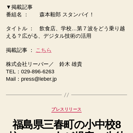
▼掲載記事
番組名 ：
森本毅郎 スタンバイ！
タイトル ： 飲食店、学校…第７波をどう乗り越
える？広がる、デジタル技術の活用
掲載記事 ：
こちら
株式会社リーバー／ 鈴木 雄貴
TEL：029-896-6263
Mail：press@leber.jp
カ
プレスリリース
テ
福島県三春町の小中校8
ゴ
リ