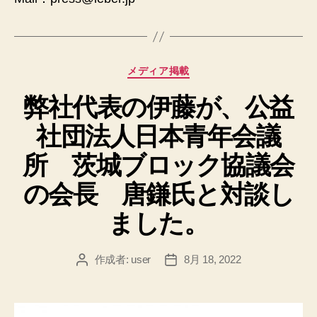
カ
メディア掲載
テ
弊社代表の伊藤が、公益
ゴ
リ
社団法人日本青年会議
ー
所 茨城ブロック協議会
の会長 唐鎌氏と対談し
ました。
作成者:
user
8月 18, 2022
投
投
稿
稿
者
日