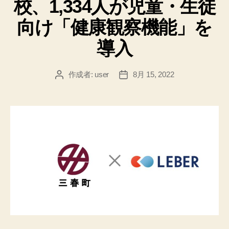
校、1,334人が児童・生徒
ー
向け「健康観察機能」を
導入
作成者:
user
8月 15, 2022
投
投
稿
稿
者
日