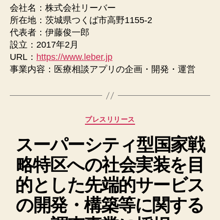
会社名：株式会社リーバー
所在地：茨城県つくば市高野1155-2
代表者：伊藤俊一郎
設立：2017年2月
URL：
https://www.leber.jp
事業内容：医療相談アプリの企画・開発・運営
カ
プレスリリース
テ
スーパーシティ型国家戦
ゴ
リ
略特区への社会実装を目
ー
的とした先端的サービス
の開発・構築等に関する