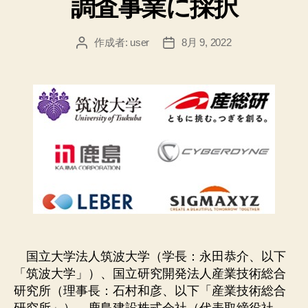
調査事業に採択
作成者:
user
8月 9, 2022
投
投
稿
稿
者
日
国立大学法人筑波大学（学長：永田恭介、以下
「筑波大学」）、国立研究開発法人産業技術総合
研究所（理事長：石村和彦、以下「産業技術総合
研究所」）、鹿島建設株式会社（代表取締役社