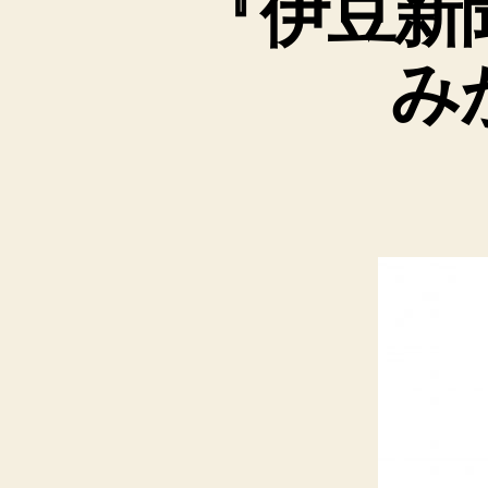
『伊豆新
み