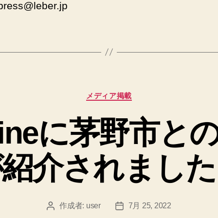
ress@leber.jp
カ
メディア掲載
テ
ゴ
hZineに茅野市
リ
ー
が紹介されました
作成者:
user
7月 25, 2022
投
投