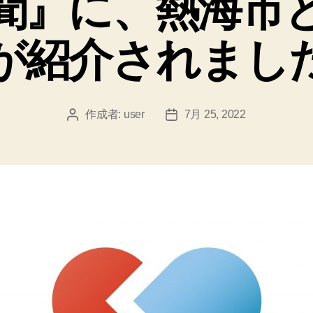
聞』に、熱海市
ー
が紹介されまし
作成者:
user
7月 25, 2022
投
投
稿
稿
者
日