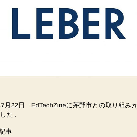
年7月22日 EdTechZineに茅野市との取り組み
した。
記事