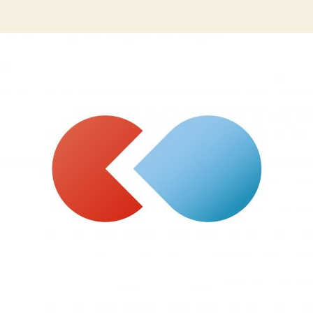
稿
稿
者
日