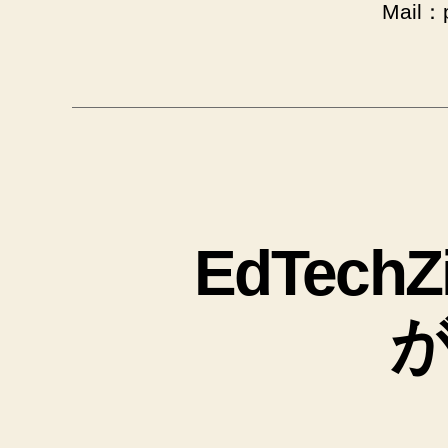
Mail：p
EdTec