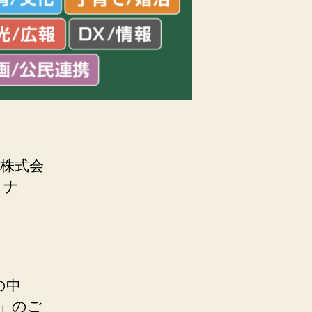
、株式会
ミナ
の中
能」のご