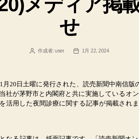
.01.20)メディア
ー
せ
作成者:
user
1月 22, 2024
投
投
稿
稿
者
日
4年1月20日土曜に発行された、読売新聞中南信版
当社が茅野市と内閣府と共に実施しているオ
を活用した夜間診療に関する記事が掲載され
となる記事は、紙面記事です。「読売新聞オン