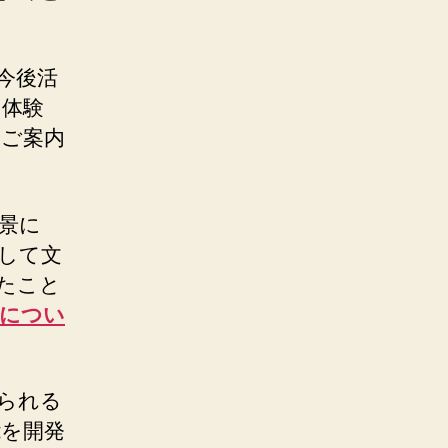
今後活
用体験
をご案内
景に
して文
たこと
実につい
られる
能を開発