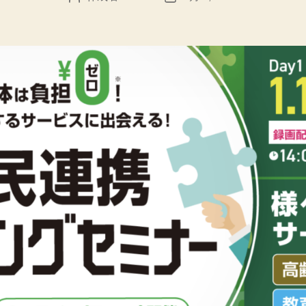
稿
稿
者
日