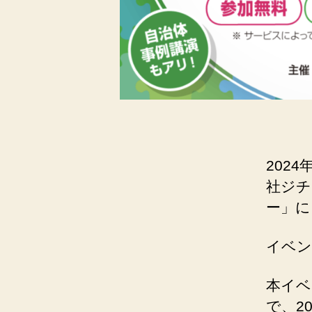
202
社ジチ
ー」に
イベン
本イベ
で、2