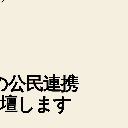
0日の公民連携
壇します