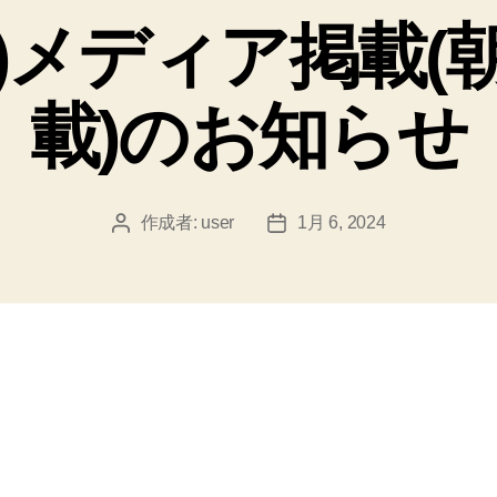
ゴ
/1/6)メディア掲載
リ
ー
載)のお知らせ
作成者:
user
1月 6, 2024
投
投
稿
稿
者
日