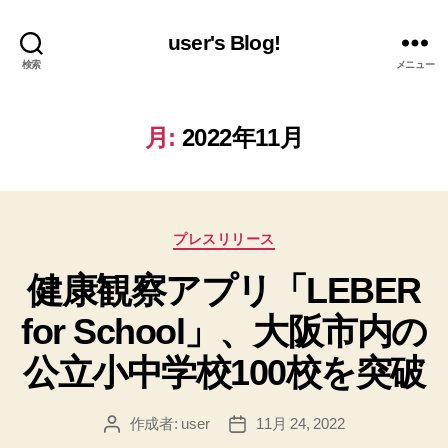
user's Blog!
検索
メニュー
月:
2022年11月
カ
プレスリリース
テ
健康観察アプリ「LEBER
ゴ
リ
for School」、大阪市内の
ー
公立小中学校100校を突破
作成者:
user
11月 24, 2022
投
投
稿
稿