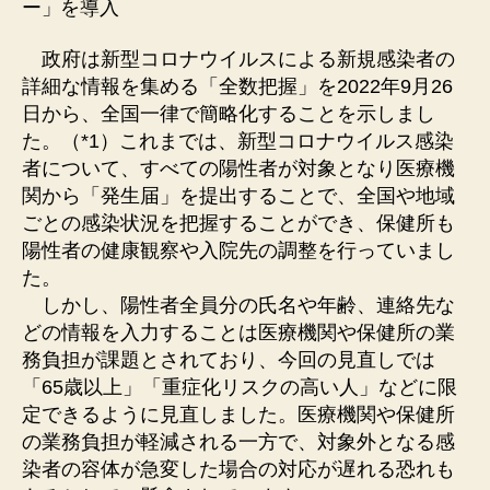
ー」を導⼊
政府は新型コロナウイルスによる新規感染者の
詳細な情報を集める「全数把握」を2022年9⽉26
⽇から、全国⼀律で簡略化することを⽰しまし
た。（*1）これまでは、新型コロナウイルス感染
者について、すべての陽性者が対象となり医療機
関から「発⽣届」を提出することで、全国や地域
ごとの感染状況を把握することができ、保健所も
陽性者の健康観察や⼊院先の調整を⾏っていまし
た。
しかし、陽性者全員分の⽒名や年齢、連絡先な
どの情報を⼊⼒することは医療機関や保健所の業
務負担が課題とされており、今回の⾒直しでは
「65歳以上」「重症化リスクの⾼い⼈」などに限
定できるように⾒直しました。医療機関や保健所
の業務負担が軽減される⼀⽅で、対象外となる感
染者の容体が急変した場合の対応が遅れる恐れも