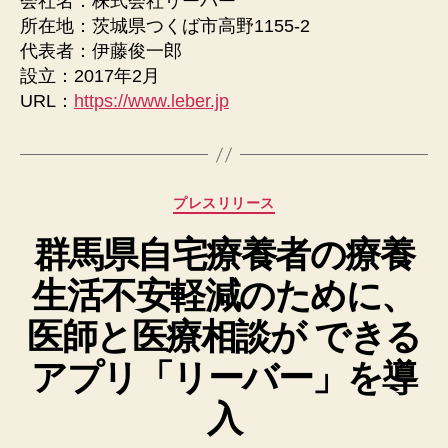
会社名：株式会社リーバー
所在地：茨城県つくば市高野1155-2
代表者：伊藤俊一郎
設立：2017年2月
URL：
https://www.leber.jp
カ
プレスリリース
テ
群⾺県⾃宅療養者の療養
ゴ
リ
⽣活不安軽減のために、
ー
医師と医療相談が できる
アプリ「リーバー」を導
⼊