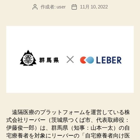
作成者:
user
11月 10, 2022
投
投
稿
稿
者
日
遠隔医療のプラットフォームを運営している株
式会社リーバー（茨城県つくば市、代表取締役：
伊藤俊⼀郎）は、群⾺県（知事：⼭本⼀太）の⾃
宅療養者を対象にリーバーの「⾃宅療養者向け医