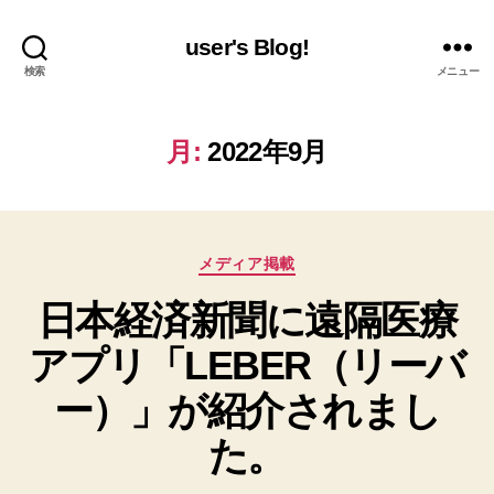
user's Blog!
検索
メニュー
月:
2022年9月
カ
メディア掲載
テ
日本経済新聞に遠隔医療
ゴ
リ
アプリ「LEBER（リーバ
ー
ー）」が紹介されまし
た。