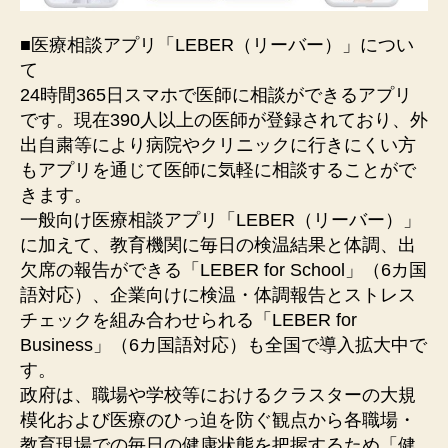
■医療相談アプリ「LEBER（リーバー）」につい
て
24時間365⽇スマホで医師に相談ができるアプリ
です。現在390⼈以上の医師が登録されており、外
出⾃粛等により病院やクリニックに⾏きにくい⽅
もアプリを通じて医師に気軽に相談することがで
きます。
⼀般向け医療相談アプリ「LEBER（リーバー）」
に加えて、教育機関に毎⽇の検温結果と体調、出
⽋席の報告ができる「LEBER for School」（6カ国
語対応）、企業向けに検温・体調報告とストレス
チェックを組み合わせられる「LEBER for
Business」（6カ国語対応）も全国で導⼊拡⼤中で
す。
政府は、職場や学校等におけるクラスターの大規
模化および医療のひっ迫を防ぐ観点から各職場・
教育現場での毎日の健康状態を把握するため「健