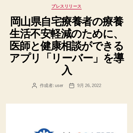
カ
プレスリリース
テ
岡山県自宅療養者の療養
ゴ
リ
生活不安軽減のために、
ー
医師と健康相談ができる
アプリ「リーバー」を導
入
作成者:
user
9月 26, 2022
投
投
稿
稿
者
日