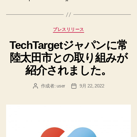
カ
プレスリリース
テ
TechTargetジャパンに常
ゴ
リ
陸太田市との取り組みが
ー
紹介されました。
作成者:
user
9月 22, 2022
投
投
稿
稿
者
日