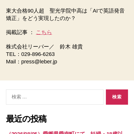
東大合格90人超 聖光学院中高は「AIで英語発音
矯正」をどう実現したのか？
掲載記事 ：
こちら
株式会社リーバー／ 鈴木 雄貴
TEL：029-896-6263
Mail：press@leber.jp
検
索
対
象:
最近の投稿
（2026/08/05）愛媛県愛南町にて、妊婦・18歳以