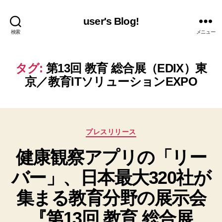
user's Blog!
検索
メニュー
タグ:
第13回 教育 総合展（EDIX）東
京／教育ITソリューションEXPO
カ
プレスリリース
テ
健康観察アプリの「リー
ゴ
リ
バー」、日本最大320社が
ー
集まる教育分野の展示会
『第13回 教育 総合展