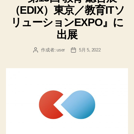
（EDIX）東京／教育ITソ
リューションEXPO』に
出展
作成者:
user
5月 5, 2022
投
投
稿
稿
者
日