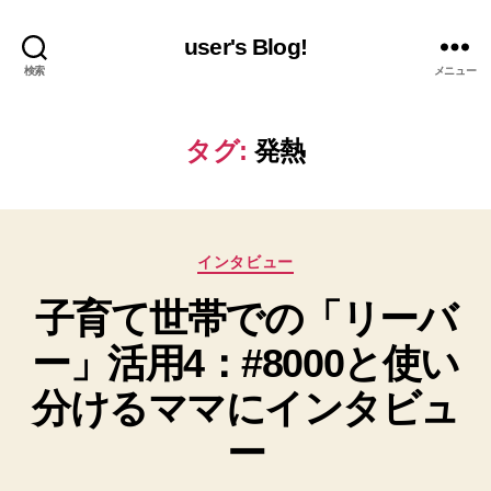
user's Blog!
検索
メニュー
タグ:
発熱
カ
インタビュー
テ
子育て世帯での「リーバ
ゴ
リ
ー」活用4：#8000と使い
ー
分けるママにインタビュ
ー