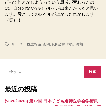
行って何とかしようっていう思考が変わったの
は、自分のなかでのカルテが出来たからだと思い
ます。母としてのレベルが上がった気がします
（笑）！
リーバー
,
医療相談
,
夜間
,
夜間診療
,
病院
,
発熱
タ
グ
検
索
対
象:
最近の投稿
(2026/08/10) 第17回 日本子ども虐待医学会学術集