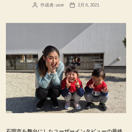
作成者:
user
2月 6, 2021
投
投
稿
稿
者
日
石岡市を舞台にしたユーザーインタビューの最終