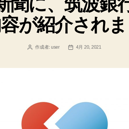
新聞に、筑波銀
ー
内容が紹介されま
作成者:
user
4月 20, 2021
投
投
稿
稿
者
日