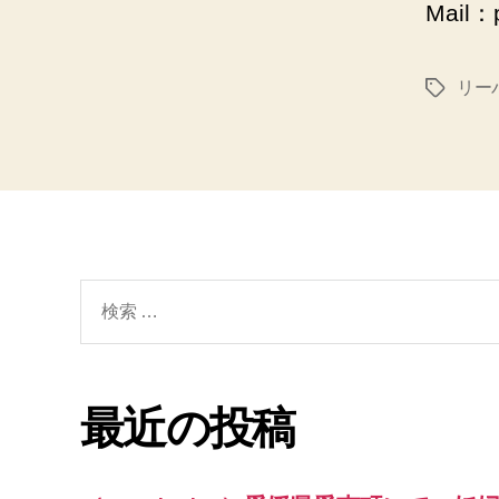
Mail：p
リー
タ
グ
検
索
対
象:
最近の投稿