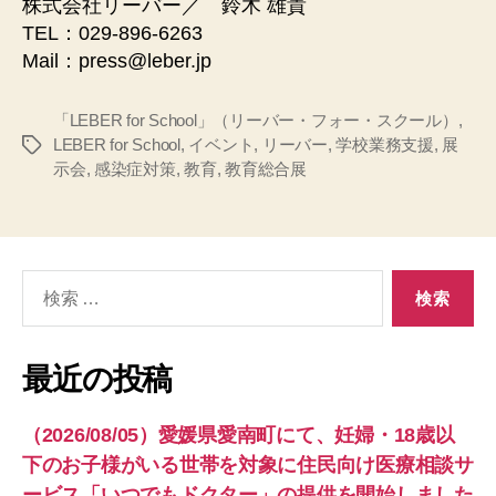
株式会社リーバー／ 鈴木 雄貴
TEL：029-896-6263
Mail：press@leber.jp
「LEBER for School」（リーバー・フォー・スクール）
,
LEBER for School
,
イベント
,
リーバー
,
学校業務支援
,
展
タ
示会
,
感染症対策
,
教育
,
教育総合展
グ
検
索
対
象:
最近の投稿
（2026/08/05）愛媛県愛南町にて、妊婦・18歳以
下のお子様がいる世帯を対象に住民向け医療相談サ
ービス「いつでもドクター」の提供を開始しました