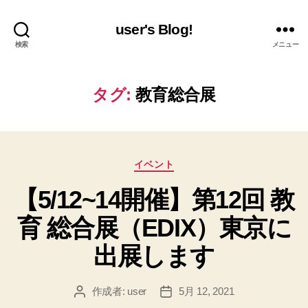
user's Blog!
検索
メニュー
タグ:
教育総合展
カ
イベント
テ
【5/12~14開催】第12回 教
ゴ
リ
育 総合展（EDIX）東京に
ー
出展します
作成者:
user
5月 12, 2021
投
投
稿
稿