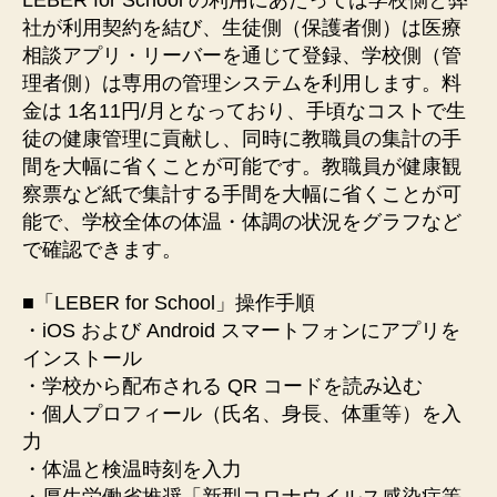
LEBER for School の利用にあたっては学校側と弊
社が利用契約を結び、生徒側（保護者側）は医療
相談アプリ・リーバーを通じて登録、学校側（管
理者側）は専用の管理システムを利用します。料
金は 1名11円/月となっており、手頃なコストで生
徒の健康管理に貢献し、同時に教職員の集計の手
間を大幅に省くことが可能です。教職員が健康観
察票など紙で集計する手間を大幅に省くことが可
能で、学校全体の体温・体調の状況をグラフなど
で確認できます。
■「LEBER for School」操作手順
・iOS および Android スマートフォンにアプリを
インストール
・学校から配布される QR コードを読み込む
・個人プロフィール（氏名、身⾧、体重等）を入
力
・体温と検温時刻を入力
・厚生労働省推奨「新型コロナウイルス感染症等