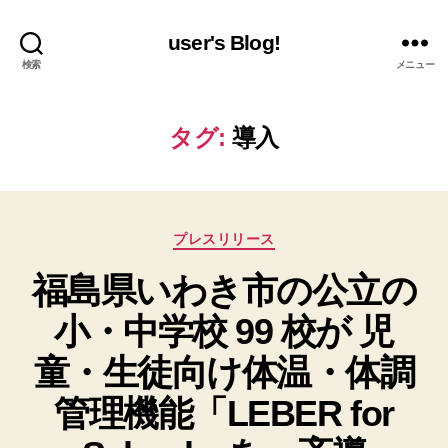
user's Blog!
検索
メニュー
タグ:
導入
カ
プレスリリース
テ
福島県いわき市の公立の
ゴ
リ
小・中学校 99 校が 児
ー
童・生徒向け体温・体調
管理機能「LEBER for