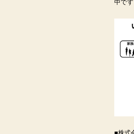
中で
■株式