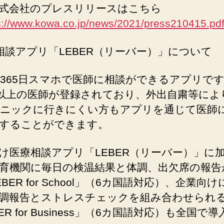
式会社のプレスリリースはこちら
s://www.kowa.co.jp/news/2021/press210415.pd
相談アプリ「LEBER（リーバー）」について
間365⽇スマホで医師に相談ができるアプリで
⼈以上の医師が登録されており、外出⾃粛等によ
ニックに⾏きにくい⽅もアプリを通じて医師
することができます。
け医療相談アプリ「LEBER（リーバー）」に
育機関に毎⽇の検温結果と体調、出⽋席の報告
BER for School」（6カ国語対応）、企業向け
調報告とストレスチェックを組み合わせられ
ER for Business」（6カ国語対応）も全国で