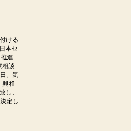
置付ける
日本セ
を推進
療相談
5⽇、気
、興和
致し、
が決定し