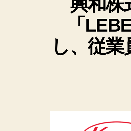
興和株
「LE
し、従業