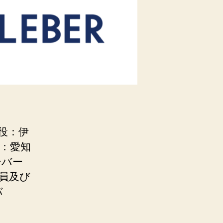
役：伊
地：愛知
ーバー
員及び
バ