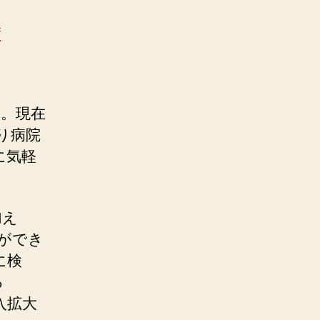
f
す。現在
り病院
に気軽
加え
ができ
に検
る
導⼊拡⼤