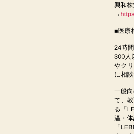
興和株
→
http
■医療
24時
300
やクリ
に相談
⼀般向
て、教
る「LE
温・体
「LEB