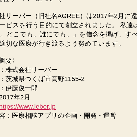
社リーバー（旧社名AGREE）は2017年2⽉に
ービスを⾏う⽬的にて創⽴されました。 私達
。どこでも。誰にでも。」を信念を掲げ、す
適切な医療が⾏き渡るよう努めています。
概要〉
：株式会社リーバー
：茨城県つくば市⾼野1155-2
：伊藤俊⼀郎
017年2⽉
https://www.leber.jp
容：医療相談アプリの企画・開発・運営