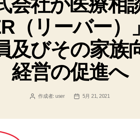
式会社が医療相
ー
BER（リーバー）
員及びその家族
経営の促進へ
作成者:
user
5月 21, 2021
投
投
稿
稿
者
日