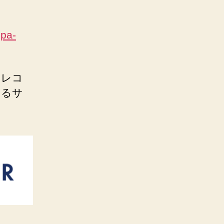
spa-
スレコ
なるサ