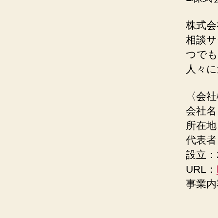
株式会
相談サ
つでも
⼈々に
〈会社
会社名
所在地
代表者
設⽴：2
URL：
事業内