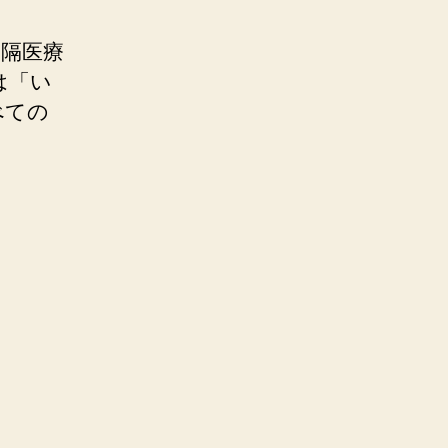
遠隔医療
は「い
べての