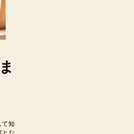
ま
んて知
何とな