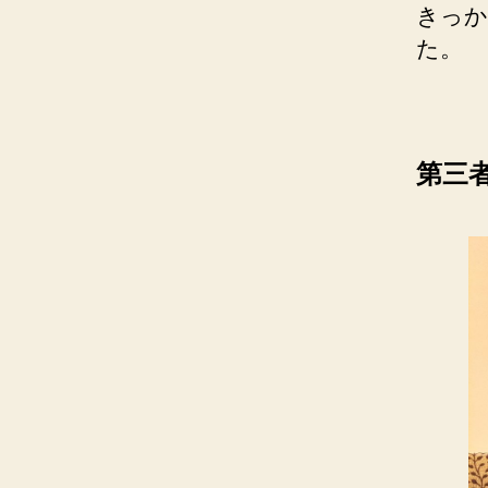
きっか
た。
第三