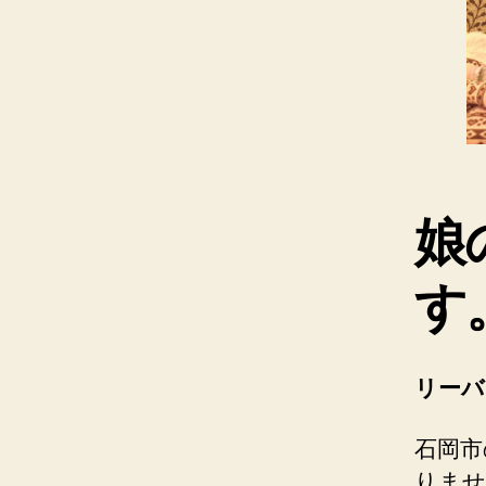
娘
す
リーバ
石岡市
りませ