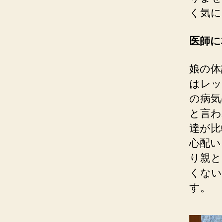
く気に
医師に
娘の体
は
レッ
の病気
と言わ
達が比
心配い
り親と
くない
す。