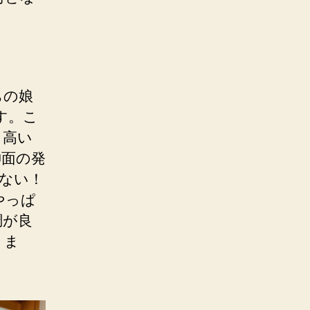
。
ちの娘
す
。こ
と高い
神面の発
ない！
やっぱ
調が良
りま