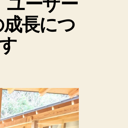
」ユーザー
の成長につ
す