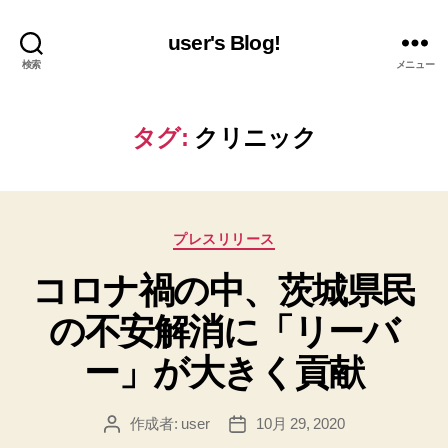
user's Blog!
検索
メニュー
タグ:
クリニック
カ
プレスリリース
テ
コロナ禍の中、茨城県⺠
ゴ
リ
の不安解消に「リーバ
ー
ー」が⼤きく貢献
作成者:
user
10月 29, 2020
投
投
稿
稿