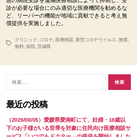
急の病院受診を遠隔医療相談によって抑制し、受
診が必要な場合にのみ適切な医療機関を勧めるな
ど、リーバーの機能が地域に貢献できると考え無
償提供を実施しました。
クリニック
,
コロナ
,
医療相談
,
新型コロナウイルス
,
無償
,
タ
無料
,
病院
,
茨城県
グ
検
索
対
象:
最近の投稿
（2026/08/05）愛媛県愛南町にて、妊婦・18歳以
下のお子様がいる世帯を対象に住民向け医療相談サ
ービス「いつでもドクター」の提供を開始しました