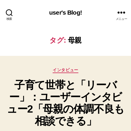
user's Blog!
検索
メニュー
タグ:
母親
カ
インタビュー
テ
子育て世帯と「リーバ
ゴ
リ
ー」：ユーザーインタビ
ー
ュー2「母親の体調不良も
相談できる」