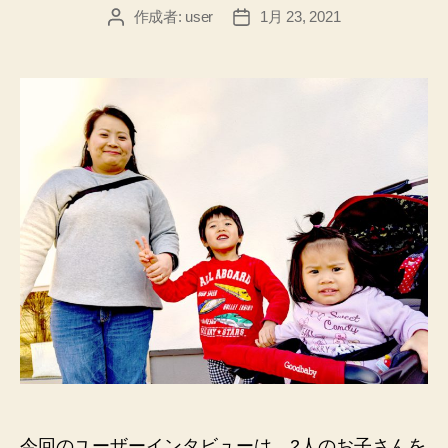
作成者:
user
1月 23, 2021
投
投
稿
稿
者
日
今回のユーザーインタビューは、2人のお子さんを