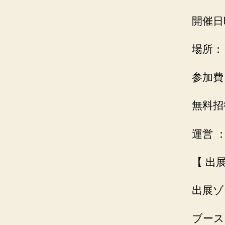
開催日時
場所：
参加費
無料招
運営 
【 出
出展ゾ
ブース番