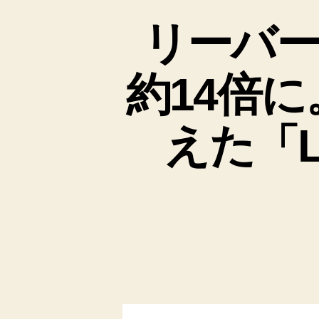
リーバー
約14倍
えた「LE