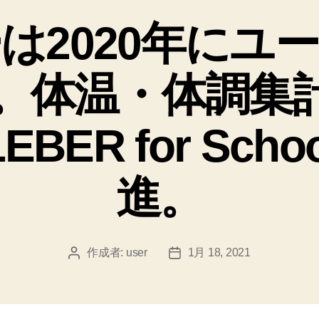
ゴ
は2020年にユ
リ
ー
に。体温・体調集
BER for Sch
進。
作成者:
user
1月 18, 2021
投
投
稿
稿
者
日