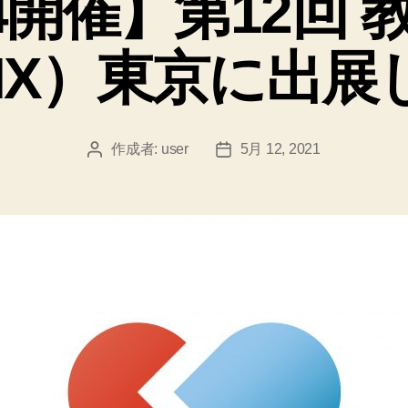
14開催】第12回
ー
DIX）東京に出展
作成者:
user
5月 12, 2021
投
投
稿
稿
者
日