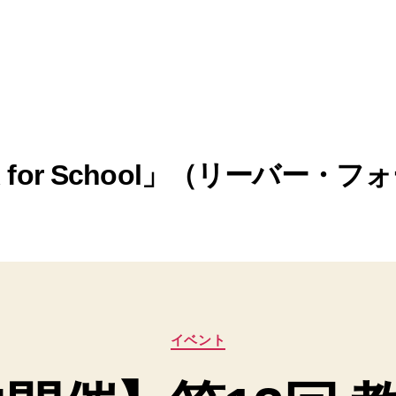
R for School」（リーバー・
カ
イベント
テ
ゴ
リ