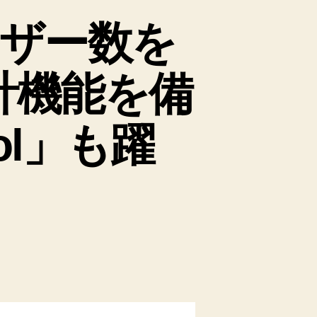
ーザー数を
計機能を備
ool」も躍