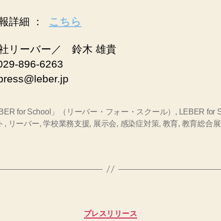
報詳細 ：
こちら
社リーバー／ 鈴木 雄貴
29-896-6263
ress@leber.jp
BER for School」（リーバー・フォー・スクール）
,
LEBER for 
ト
,
リーバー
,
学校業務支援
,
展示会
,
感染症対策
,
教育
,
教育総合展
カ
プレスリリース
テ