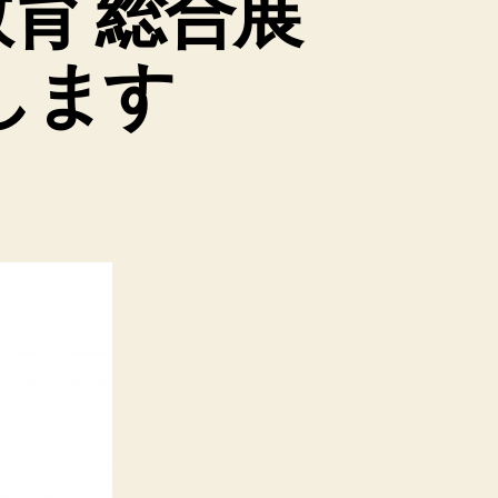
 教育 総合展
します