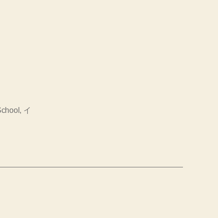
School
,
イ