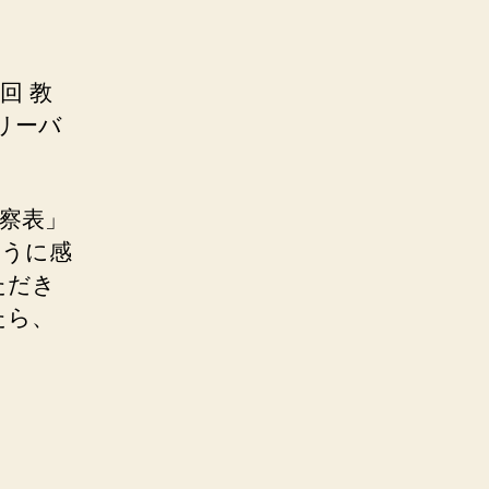
回 教
（リーバ
察表」
ように感
ただき
たら、