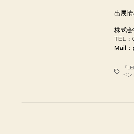
出展情
株式会
TEL：0
Mail：p
「LE
タ
ベン
グ