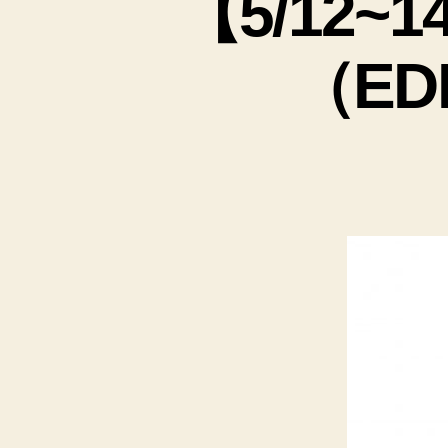
【5/12~
（E