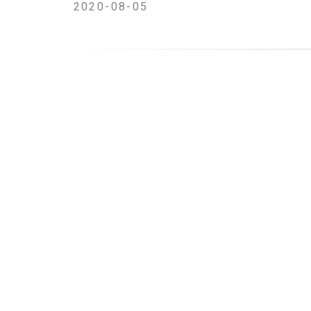
2020-08-05
株式会社リーバー（本社：茨城県つくば市、代表
医師に相談できる遠隔医療相談サービス 「
いつ
方市において、妊婦または中学生以下のお子様
本取り組みは行方市と連携し、休日・夜間の医
婦の方々がいつでも安心して医師に相談できる
茨城県行方市髙須敏美市長から
行方市における医療体制は、救急及び入院医療
な課題となっております。
こうした課題に対応するため、本市ではオンラ
資源の中でも、市民の皆さまが安心して医療に
その取り組みの一環として、このたび、妊婦の
日・夜間でも医師へ気軽に相談できるオンライ
いたしました。