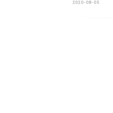
2020-08-05
株式会社リーバーは、
つでもドクター」
・オ
スマートフォンから医
まちづくりを支援しま
導入の背景と
笠間市ではこれまで、
の健康を支える体制を
一方で、現在の平日夜
療体制によっては、小
また、全国的に少子化
が安心して暮らし、子
る新たな仕組みとして
笠間市担当課