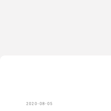
ホーム
茨城県民の方へ
私たちについて
法人の方へ
医師の方へ
お問い合わせ
NEWS
福島県三春町の小中校8校、
康観察機能」を導入
2020-08-05